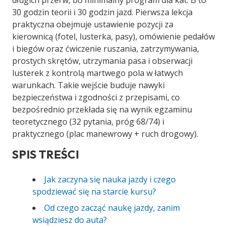
długich przerw, bo minimalny program dla kat. B to
30 godzin teorii i 30 godzin jazd. Pierwsza lekcja
praktyczna obejmuje ustawienie pozycji za
kierownicą (fotel, lusterka, pasy), omówienie pedałów
i biegów oraz ćwiczenie ruszania, zatrzymywania,
prostych skrętów, utrzymania pasa i obserwacji
lusterek z kontrolą martwego pola w łatwych
warunkach. Takie wejście buduje nawyki
bezpieczeństwa i zgodności z przepisami, co
bezpośrednio przekłada się na wynik egzaminu
teoretycznego (32 pytania, próg 68/74) i
praktycznego (plac manewrowy + ruch drogowy).
SPIS TREŚCI
Jak zaczyna się nauka jazdy i czego
spodziewać się na starcie kursu?
Od czego zacząć naukę jazdy, zanim
wsiądziesz do auta?