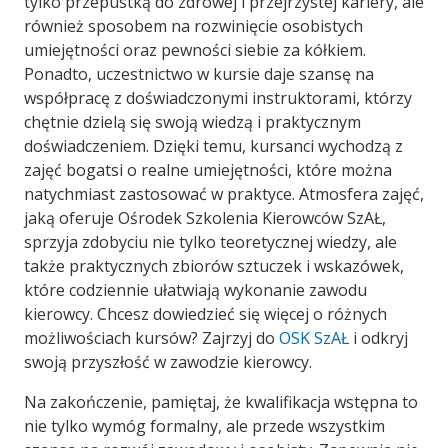
tylko przepustką do zdrowej i przejrzystej kariery, ale
również sposobem na rozwinięcie osobistych
umiejętności oraz pewności siebie za kółkiem.
Ponadto, uczestnictwo w kursie daje szansę na
współpracę z doświadczonymi instruktorami, którzy
chętnie dzielą się swoją wiedzą i praktycznym
doświadczeniem. Dzięki temu, kursanci wychodzą z
zajęć bogatsi o realne umiejętności, które można
natychmiast zastosować w praktyce. Atmosfera zajęć,
jaką oferuje Ośrodek Szkolenia Kierowców SzAŁ,
sprzyja zdobyciu nie tylko teoretycznej wiedzy, ale
także praktycznych zbiorów sztuczek i wskazówek,
które codziennie ułatwiają wykonanie zawodu
kierowcy. Chcesz dowiedzieć się więcej o różnych
możliwościach kursów? Zajrzyj do
OSK SzAŁ
i odkryj
swoją przyszłość w zawodzie kierowcy.
Na zakończenie, pamiętaj, że kwalifikacja wstępna to
nie tylko wymóg formalny, ale przede wszystkim